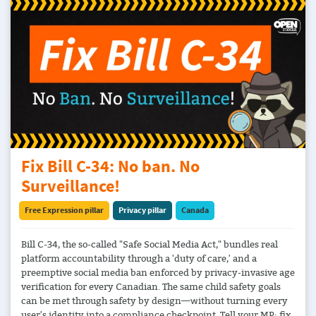
Fix Bill C-34: No ban. No
Surveillance!
Free Expression pillar
Privacy pillar
Canada
Bill C-34, the so-called "Safe Social Media Act," bundles real
platform accountability through a 'duty of care,' and a
preemptive social media ban enforced by privacy-invasive age
verification for every Canadian. The same child safety goals
can be met through safety by design—without turning every
user's identity into a compliance checkpoint. Tell your MP: fix