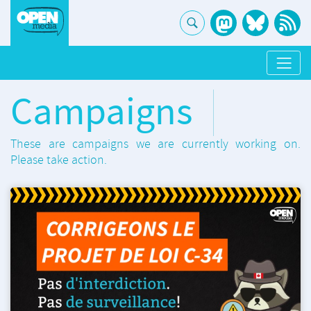
Campaigns
These are campaigns we are currently working on.
Please take action.