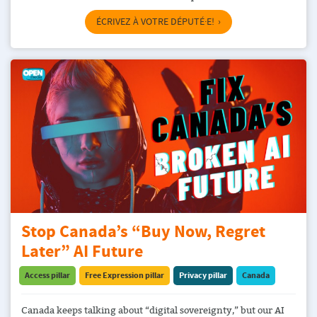
ÉCRIVEZ À VOTRE DÉPUTÉ·E!
Stop Canada’s “Buy Now, Regret
Later” AI Future
Access pillar
Free Expression pillar
Privacy pillar
Canada
Canada keeps talking about “digital sovereignty,” but our AI